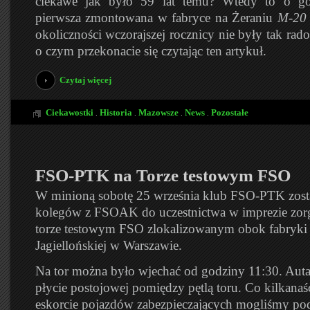
ciekawe jak było 59 lat temu? Wtedy to o god
pierwsza zmontowana w fabryce na Żeraniu
M-20
okoliczności wczorajszej rocznicy nie były tak rado
o czym przekonacie się czytając ten artykuł.
Czytaj więcej
Ciekawostki
Historia
Mazowsze
News
Pozostałe
.
.
.
.
FSO-PTK na Torze testowym FSO
W minioną sobotę 25 września klub FSO-PTK zosta
kolegów z FSOAK do uczestnictwa w imprezie zor
torze testowym FSO zlokalizowanym obok fabryki 
Jagiellońskiej w Warszawie.
Na tor można było wjechać od godziny 11:30. Auta
płycie postojowej pomiędzy pętlą toru. Co kilkanaś
eskorcie pojazdów zabezpieczających mogliśmy po