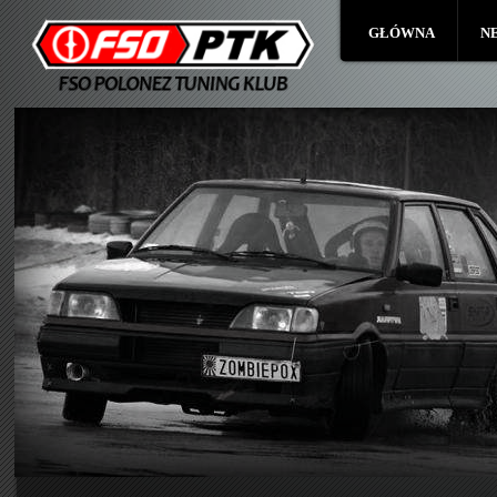
GŁÓWNA
N