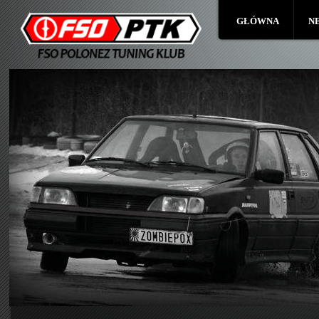
GŁÓWNA
N