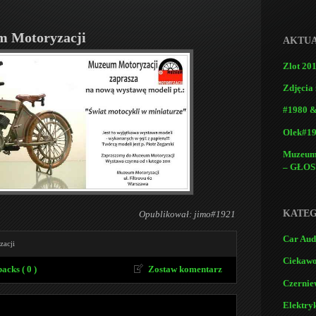
 Motoryzacji
AKTUA
Zlot 201
Zdjęcia 
#1980 &
Olek#19
Muzeum 
– GŁOS
KATEG
Opublikował: jimo#1921
Car Aud
acji
Ciekawo
acks ( 0 )
Zostaw komentarz
Czernie
Elektry