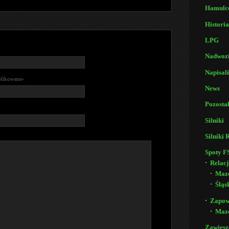
Hamulc
Historia
LPG
Nadwoz
Napisali
blikowane-
News
Pozosta
Silniki
Silniki 
Spoty 
Relacj
Maz
Śląs
Zapow
Maz
Zawiesz