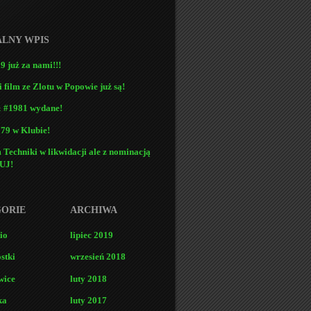
LNY WPIS
9 już za nami!!!
i film ze Zlotu w Popowie już są!
 #1981 wydane!
79 w Klubie!
Techniki w likwidacji ale z nominacją
UJ!
ORIE
ARCHIWA
io
lipiec 2019
stki
wrzesień 2018
wice
luty 2018
ka
luty 2017