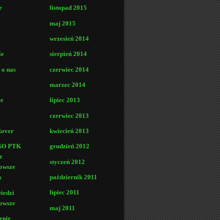
e
listopad 2015
maj 2015
wrzesień 2014
ie
sierpień 2014
 o nas
czerwiec 2014
marzec 2014
łe
lipiec 2013
czerwiec 2013
Rover
kwiecień 2013
FSO PTK
grudzień 2012
e
styczeń 2012
owsze
październik 2011
k
lipiec 2011
iedzi
owsze
maj 2011
enie