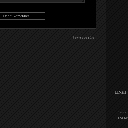
Powrót do góry
LINKI
Copyr
FSO-