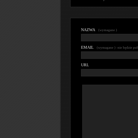
NAZWA
(wymagane )
EMAIL
(wymagane ) -nie będzie pu
URL