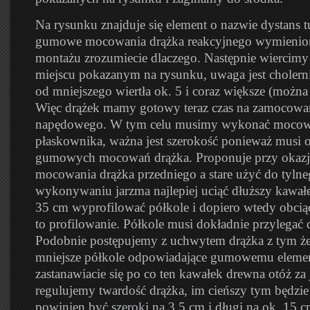
Na rysunku znajduje się element o nazwie dystans t
gumowe mocowania drążka reakcyjnego wymienion
montażu zrozumiecie dlaczego. Następnie wiercim
miejscu pokazanym na rysunku, uwaga jest cholerni
od mniejszego wiertła ok. 5 i coraz większe (można 
Więc drążek mamy gotowy teraz czas na zamocowa
napędowego. W tym celu musimy wykonać mocow
płaskownika, ważna jest szerokość ponieważ musi 
gumowych mocowań drążka. Proponuje przy okazji
mocowania drążka przedniego a stare użyć do tylne
wykonywaniu jarzma najlepiej uciąć dłuższy kawał
35 cm wyprofilować półkole i dopiero wtedy obcią
to profilowanie. Półkole musi dokładnie przylegać
Podobnie postępujemy z uchwytem drążka z tym że 
mniejsze półkole odpowiadające gumowemu eleme
zastanawiacie się po co ten kawałek drewna otóż z
regulujemy twardość drążka, im cieńszy tym będzie 
powinien być szeroki na 3,5 cm i długi na ok. 15 c