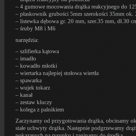
– 4 gumowe mocowania drążka reakcyjnego do 12
– płaskownik grubości 5mm szerokości 35mm ok.
– listewka dębowa gr. 20 mm, szer.35 mm, dł.30 c
– śruby M8 i M6
narzędzia:
– szlifierka kątowa
– imadło
– kowadło młotki
– wiertarka najlepiej stołowa wiertła
– spawarka
– wujek tokarz
– kanał
– zestaw kluczy
– kolega z palnikiem
Zaczynamy od przygotowania drążka, obcinamy ok
stałe uchwyty drążka. Następnie podgrzewamy drąż
pokazanych na rysunku i zaginamy do środka.