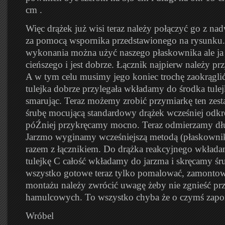
cm .
Więc drążek już wisi teraz należy połączyć go z na
za pomocą wspornika przedstawionego na rysunku.
wykonania można użyć naszego płaskownika ale ja
cieńszego i jest dobrze. Łącznik najpierw należy pr
A w tym celu musimy jego koniec trochę zaokrągli
tulejka dobrze przylegała wkładamy do środka tulej
smarując. Teraz możemy zrobić przymiarkę ten zes
śrubę mocującą standardowy drążek wcześniej odkrę
póŹniej przykręcamy mocno. Teraz odmierzamy dłu
Jarzmo wyginamy wcześniejszą metodą (płaskowni
razem z łącznikiem. Do drążka reakcyjnego wkła
tulejkę C całość wkładamy do jarzma i skręcamy śr
wszystko gotowe teraz tylko pomalować, zamontowa
montażu należy zwrócić uwagę żeby nie zgnieść p
hamulcowych. To wszystko chyba że o czymś zap
Wróbel