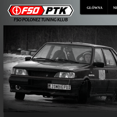
GŁÓWNA
N