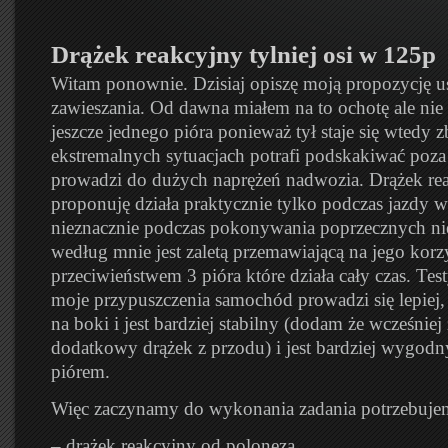
Drążek reakcyjny tylniej osi w 125p
Witam ponownie. Dzisiaj opiszę moją propozycję u
zawieszania. Od dawna miałem na to ochotę ale nie
jeszcze jednego pióra ponieważ tył staje się wtedy 
ekstremalnych sytuacjach potrafi podskakiwać poza
prowadzi do dużych naprężeń nadwozia. Drążek re
proponuję działa praktycznie tylko podczas jazdy w 
nieznacznie podczas pokonywania poprzecznych ni
według mnie jest zaletą przemawiającą na jego korz
przeciwieństwem 3 pióra które działa cały czas. Tes
moje przypuszczenia samochód prowadzi się lepiej, t
na boki i jest bardziej stabilny (dodam że wcześni
dodatkowy drążek z przodu) i jest bardziej wygod
piórem.
Więc zaczynamy do wykonania zadania potrzebuje
– drążek reakcyjny od poloneza